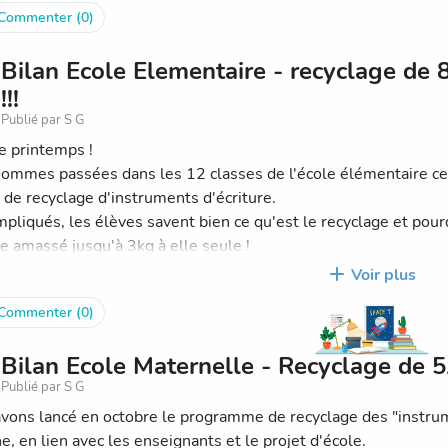
Commenter (0)
Bilan Ecole Elementaire - recyclage de 
!!!
Publié par S G
le printemps !
ommes passées dans les 12 classes de l'école élémentaire ce m
 de recyclage d'instruments d'écriture.
mpliqués, les élèves savent bien ce qu'est le recyclage et pourq
 amassé jusqu'à 3kg à elle seule !
après avoir pesé le tout, nous arrivons à 8,8kg.
Voir plus
Commenter (0)
à tous, élèves et enseignants pour cette belle récolte !
Bilan Ecole Maternelle - Recyclage de 5,
tion continue bien sûr jusqu'à la fin de l'année.
Publié par S G
s avez des suggestions, n'hésitez pas à nous en faire art.
vons lancé en octobre le programme de recyclage des "instrume
e, en lien avec les enseignants et le projet d'école.