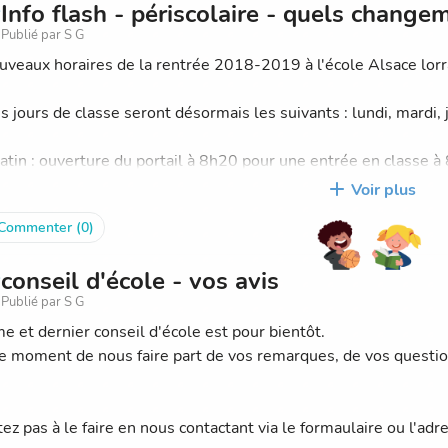
Info flash - périscolaire - quels changem
 de dialoguer avec la mairie et les enseignants autour des pr
Publié par S G
actions principales dans l'année sont :
uveaux horaires de la rentrée 2018-2019 à l'école Alsace lor
afé de rentrée pour échanger entre parents de la vie de l'école
s jours de classe seront désormais les suivants : lundi, mardi, 
vente de sapins de noël
cyclage des stylos
atin : ouverture du portail à 8h20 pour une entrée en classe à 
t CP
.
Voir plus
s-midi : ouverture du portail à 13h20 pour une entrée en class
Commenter (0)
 donc !
0.
conseil d'école - vos avis
arderie payante du matin de 7h30 à 8h20.
Publié par S G
mps d’accueil périscolaire le soir : 16h30- 17h ou 16h30-17h
e et dernier conseil d'école est pour bientôt.
outemonannee.com/site/page/572639
le moment de nous faire part de vos remarques, de vos questio
ez pas à le faire en nous contactant via le formaulaire ou l'adr