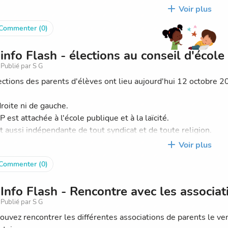
la il vous suffit :
Voir plus
Commenter (0)
rsonnaliser votre carnet d'étiquettes / bracelets via le site
itiatives-etiquettes.fr
info Flash - élections au conseil d'école
e code : j11486f713
Publié par S G
ransmettre un chèque à l'enseignant de votre enfant avant lund
ections des parents d'élèves ont lieu aujourd'hui 12 octobre 2
ALSACE LORRAINE
droite ni de gauche.
scrire le nom de l'enfant et sa classe au verso du chèque
 est attachée à l'école publique et à la laïcité.
st aussi indépendante de tout syndicat et de toute religion.
mande sera remise à votre enfant en classe.
rents PEEP mettent la question éducative au centre de toutes 
Voir plus
êt de l'enfant dans le système éducatif français.
Commenter (0)
ous remercions
pe des parents PEEP
ération PEEP a toujours agi en totale indépendance à l’égard de 
Info Flash - Rencontre avec les associat
on et de toute confession en observant une parfaite neutralité 
Publié par S G
’est pas un syndicat : elle regroupe des parents qui s’associent
ouvez rencontrer les différentes associations de parents le ve