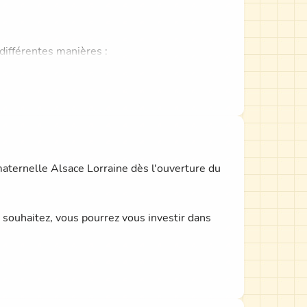
us contacter !
différentes manières :
 partager vos idées,
s élus.
.
aternelle Alsace Lorraine dès l'ouverture du
 souhaitez, vous pourrez vous investir dans
us réunissons au minimum 3 fois par an pour
émentaire.
pons pleinement à la vie de l'école et cela nous