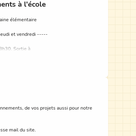
ents à l'école
ojets communs.
raine élémentaire
jeudi et vendredi -----
8h30. Sortie à
e à 13h30. Sortie
45.
nnements, de vos projets aussi pour notre
esse mail du site.