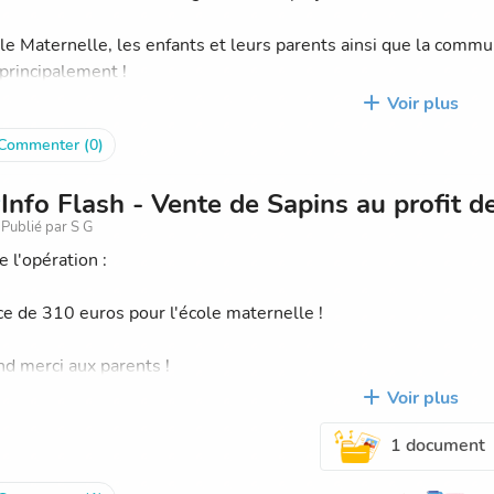
ole Maternelle, les enfants et leurs parents ainsi que la com
 principalement !
era donc envoyé pour recyclage, au bénéfice de l'école.
Voir plus
Commenter (0)
tinue !
Info Flash - Vente de Sapins au profit d
rappel : Chaque envoi de déchets permet de récolter des points
Publié par S G
point TerraCycle correspond à un centime d’euro.
e l'opération :
 de plus de 20 kilos = 1 points par instrument d'écriture)
ce de 310 euros pour l'école maternelle !
nd merci aux parents !
Voir plus
1 document
----------------------------------------------------------------