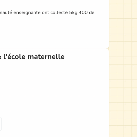
munauté enseignante ont collecté 5kg 400 de
e l'école maternelle
 qui peuvent être convertis en dons, sachant
-------------------------------------------------