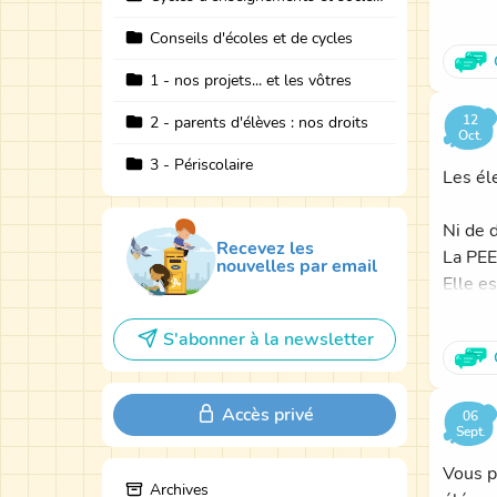
Pour ce
Conseils d'écoles et de cycles
- de pe
1 - nos projets... et les vôtres
www.in
Avec l
12
2 - parents d'élèves : nos droits
Oct.
3 - Périscolaire
- de t
Les él
PEEP 
Ni de 
Recevez les
- d'in
La PEEP
nouvelles par email
Elle e
La com
Les pa
l'intér
S'abonner à la newsletter
Nous v
L'équi
La Féd
Accès privé
pressi
06
Sept.
Elle n
Vous p
Archives