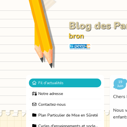
Blog des Pa
bron
19
Fil d'actualités
Juin
Notre adresse
Chers 
Contactez-nous
Nous v
Plan Particulier de Mise en Sûreté
enfant
Cycles d'enseignements et socle commun