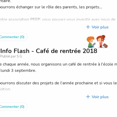
taire.
 êtes intéressé pour rejoindre l'association, n'hésitez pas à no
ourrons échanger sur le rôle des parents, les projets…
otre association PEEP, vous pouvez vous investir avec nous de 
ntégrant le groupe sans forcément adhérer mais en nous faisant
Voir plus
hérant à l'association et en faisant partie de la liste des parent
Commenter (0)
en parler avec nous pour trouver ce qui vous convient le mieux
Info Flash - Café de rentrée 2018
Publié par S G
chaque année, nous organisons un café de rentrée à l'école m
l lundi 3 septembre.
ourrons discuter des projets de l'année prochaine et si vous le
iation.
Voir plus
ommes actuellement 14 parents, élus et non élus, et nous no
Commenter (0)
er nos actions et les 3 conseils de classes de maternelle et él
présence dans les conseils est importante puisque nous partici